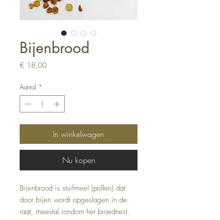
Bijenbrood
Prijs
€ 18,00
Aantal
*
In winkelwagen
Nu kopen
Bijenbrood is stuifmeel (pollen) dat
door bijen wordt opgeslagen in de
raat, meestal rondom het broednest.