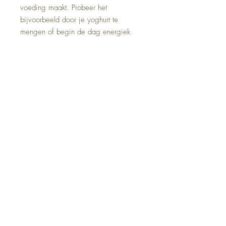
voeding maakt. Probeer het
bijvoorbeeld door je yoghurt te
mengen of begin de dag energiek
met een lepeltje bijenbrood.
Het is zelfs een superfood!
Let op: Begin met kleine
hoeveelheden, omdat sommige
mensen gevoelig kunnen reageren op
stuifmeel.
Inhoud:120 gram
Herkomst: Spanje
Top